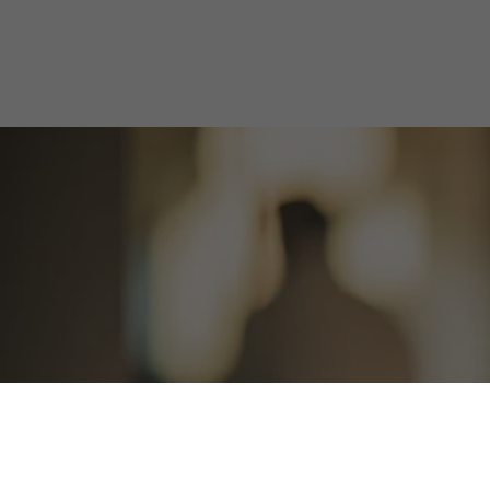
Her finner du en oversikt over våre komm
webinarer!