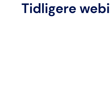
Tidligere web
IT-sikkerhet uten 
med Google Works
Bli med på vårt webinar hvor vi dykker ned
Workspace kan være ditt sikkerhetsnett i s