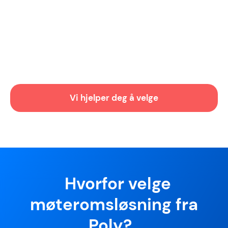
møteromopplevelse i store møterom.
Med AI-teknologi får du et smart kamera og
støyreduksjon for kyrstallklart lyd og bilde.
Med alt samlet i Studio X70 videobar og en
Vi hjelper deg å velge
berøringsskjerm blir det enkelt og effektivt
for deg å starte videomøtene uansett.
Passer til store møterom med opptil 15
personer
Hvorfor velge
møteromsløsning fra
Poly?