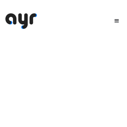
Poly -
effektive
møteromsløsninger
uansett
plattform
Poly Studio Room Kits er den perfekte løsningen
for bedrifter som ønsker å forbedre samarbeid og