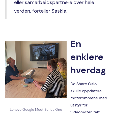
eller samarbeidspartnere over hele
verden, forteller Saskia.
En
enklere
hverdag
Da Share Oslo
skulle oppdatere
møterommene med
utstyr for
Lenovo Google Meet Series One
videomøter, falt