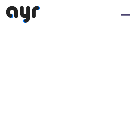
5 grunner til at
bedriften din bør
velge G Suite