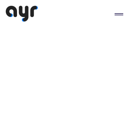
Veien fra Microsoft
til Google -
forskjellen på 365 og
Workspace